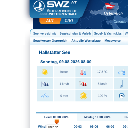
Seenverzeichnis
Segelschulen & Verleih
Segel- & Yachtclubs
We
Segelwetter Österreich
Aktuelle Wetterlage
Messwerte
Hallstätter See
Sonntag, 09.08.2026 08:00
heiter
17.8 °C
1 km/h
5 km/h
0 mm
100 %
Heute 09.08.2026
Montag 10.08.2026
Di
Wind
00-03
03-06
06-09
09-