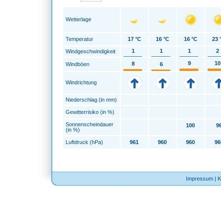
Wetterlage
Temperatur
17 °C
16 °C
16 °C
23 
1
1
1
2
Windgeschwindigkeit
9
10
8
Windböen
6
Windrichtung
Niederschlag (in mm)
Gewitterrisiko (in %)
Sonnenscheindauer
100
9
(in %)
Luftdruck (hPa)
961
960
960
96
Impressum
|
K