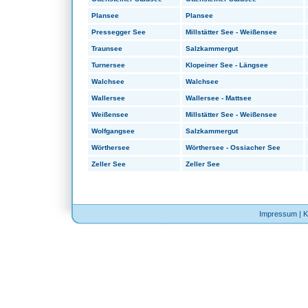
Plansee
Plansee
Pressegger See
Millstätter See - Weißensee
Traunsee
Salzkammergut
Turnersee
Klopeiner See - Längsee
Walchsee
Walchsee
Wallersee
Wallersee - Mattsee
Weißensee
Millstätter See - Weißensee
Wolfgangsee
Salzkammergut
Wörthersee
Wörthersee - Ossiacher See
Zeller See
Zeller See
Impressum
|
K