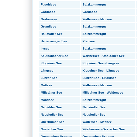
Fuschlsee
Salzkammergut
Gardasee
Gardasee
Grabensee
Wallersee - Mattsee
Grundlsee
Salzkammergut
Hallstätter See
Salzkammergut
Heiterwanger See
Plansee
Irrsee
Salzkammergut
Keutschacher See
Wörthersee - Ossiacher See
Klopeiner See
Klopeiner See - Längsee
Längsee
Klopeiner See - Längsee
Lunzer See
Lunzer See - Erlaufsee
Mattsee
Wallersee - Mattsee
Millstätter See
Millstätter See - Weißensee
Mondsee
Salzkammergut
Neufelder See
Neusiedler See
Neusiedler See
Neusiedler See
Obertrumer See
Wallersee - Mattsee
Ossiacher See
Wörthersee - Ossiacher See
Ottensteiner Stausee
Ottensteiner Stausee