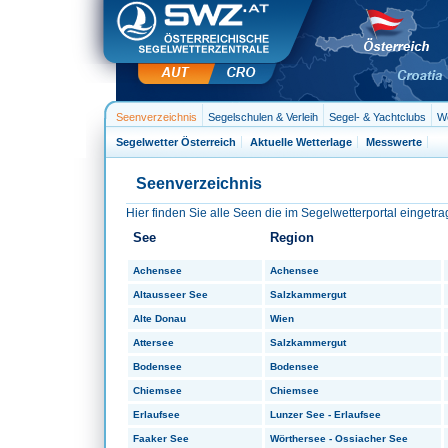
Seenverzeichnis
Segelschulen & Verleih
Segel- & Yachtclubs
We
Segelwetter Österreich
Aktuelle Wetterlage
Messwerte
Seenverzeichnis
Hier finden Sie alle Seen die im Segelwetterportal eingetra
See
Region
Achensee
Achensee
Altausseer See
Salzkammergut
Alte Donau
Wien
Attersee
Salzkammergut
Bodensee
Bodensee
Chiemsee
Chiemsee
Erlaufsee
Lunzer See - Erlaufsee
Faaker See
Wörthersee - Ossiacher See