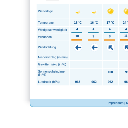
Wetterlage
Temperatur
18 °C
16 °C
17 °C
24 
4
4
4
4
Windgeschwindigkeit
11
10
9
8
Windböen
Windrichtung
Niederschlag (in mm)
Gewitterrisiko (in %)
Sonnenscheindauer
100
9
(in %)
Luftdruck (hPa)
963
962
962
96
Impressum
|
K