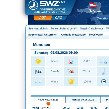
Seenverzeichnis
Segelschulen & Verleih
Segel- & Yachtclubs
We
Segelwetter Österreich
Aktuelle Wetterlage
Messwerte
Mondsee
Sonntag, 09.08.2026 09:00
heiter
21.8 °C
3 km/h
7 km/h
0 mm
100 %
Heute 09.08.2026
Montag 10.08.2026
Di
Wind
00-03
03-06
06-09
09-