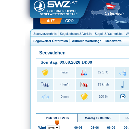
Seenverzeichnis
Segelschulen & Verleih
Segel- & Yachtclubs
We
Segelwetter Österreich
Aktuelle Wetterlage
Messwerte
Seewalchen
Sonntag, 09.08.2026 14:00
heiter
29.1 °C
4 km/h
13 km/h
0 mm
100 %
Heute 09.08.2026
Montag 10.08.2026
Di
Wind
00-03
03-06
06-09
09-