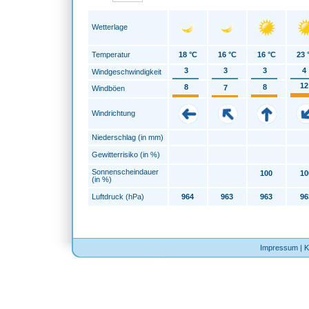
Wetterlage
Temperatur
18 °C
16 °C
16 °C
23 
3
3
3
4
Windgeschwindigkeit
12
8
8
7
Windböen
Windrichtung
Niederschlag (in mm)
Gewitterrisiko (in %)
Sonnenscheindauer
100
10
(in %)
Luftdruck (hPa)
964
963
963
96
Impressum
|
K