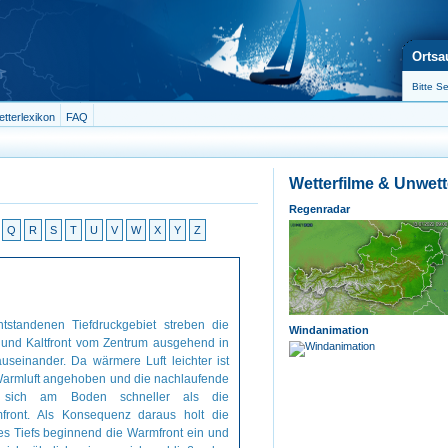
Ortsa
tterlexikon
FAQ
Wetterfilme & Unwet
Regenradar
Q
R
S
T
U
V
W
X
Y
Z
standenen Tiefdruckgebiet streben die
Windanimation
und Kaltfront vom Zentrum ausgehend in
seinander. Da wärmere Luft leichter ist
e Warmluft angehoben und die nachlaufende
t sich am Boden schneller als die
front. Als Konsequenz daraus holt die
des Tiefs beginnend die Warmfront ein und