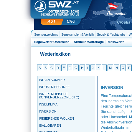
Seenverzeichnis
Segelschulen & Verleih
Segel- & Yachtclubs
We
Segelwetter Österreich
Aktuelle Wetterlage
Messwerte
Wetterlexikon
A
B
C
D
E
F
G
H
I
J
K
L
M
N
O
P
INDIAN SUMMER
INDUSTRIESCHNEE
INVERSION
INNERTROPISCHE
Eine Temperatursch
KONVERGENZZONE (ITC)
den normalen Verh
INSELKLIMA
Feuchte gleichzeit
INVERSION
Sie steht häufig i
oder Hochnebel. M
IRISIERENDE WOLKEN
die Absinkinversio
ISALLOBAREN
Winterhalbjahr i