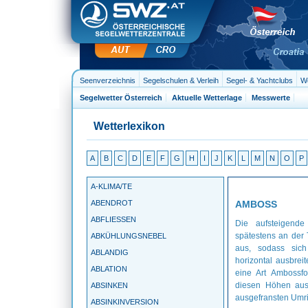
Seenverzeichnis
Segelschulen & Verleih
Segel- & Yachtclubs
We
Segelwetter Österreich
Aktuelle Wetterlage
Messwerte
Wetterlexikon
A
B
C
D
E
F
G
H
I
J
K
L
M
N
O
P
A-KLIMA/TE
ABENDROT
AMBOSS
ABFLIESSEN
Die aufsteigende
spätestens an der 
ABKÜHLUNGSNEBEL
aus, sodass sic
ABLANDIG
horizontal ausbre
ABLATION
eine Art Ambossfo
diesen Höhen aus E
ABSINKEN
ausgefransten Umri
ABSINKINVERSION