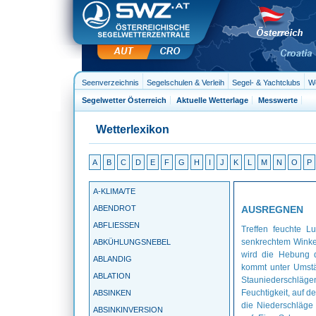
Seenverzeichnis
Segelschulen & Verleih
Segel- & Yachtclubs
We
Segelwetter Österreich
Aktuelle Wetterlage
Messwerte
Wetterlexikon
A
B
C
D
E
F
G
H
I
J
K
L
M
N
O
P
A-KLIMA/TE
ABENDROT
AUSREGNEN
ABFLIESSEN
Treffen feuchte L
senkrechtem Winkel
ABKÜHLUNGSNEBEL
wird die Hebung d
ABLANDIG
kommt unter Umstä
ABLATION
Stauniederschlägen
Feuchtigkeit, auf 
ABSINKEN
die Niederschläge
ABSINKINVERSION