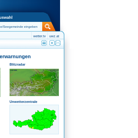
uswahl
wetter.tv
uwz.at
terwarnungen
Blitzradar
Unwetterzentrale