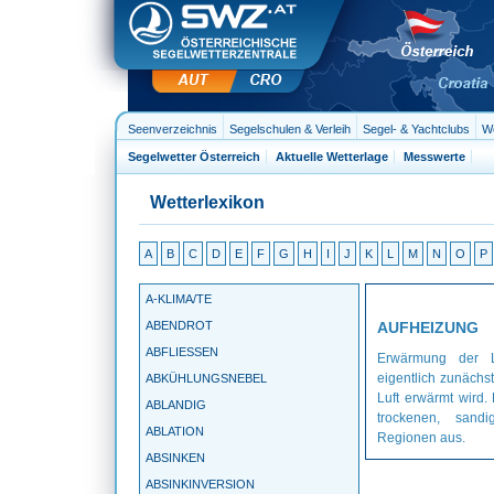
Seenverzeichnis
Segelschulen & Verleih
Segel- & Yachtclubs
We
Segelwetter Österreich
Aktuelle Wetterlage
Messwerte
Wetterlexikon
A
B
C
D
E
F
G
H
I
J
K
L
M
N
O
P
A-KLIMA/TE
ABENDROT
AUFHEIZUNG
ABFLIESSEN
Erwärmung der L
eigentlich zunächs
ABKÜHLUNGSNEBEL
Luft erwärmt wird.
ABLANDIG
trockenen, sand
ABLATION
Regionen aus.
ABSINKEN
ABSINKINVERSION