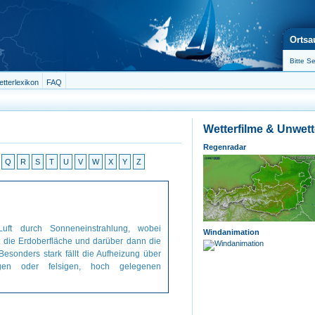
Ortsa
tterlexikon
FAQ
Wetterfilme & Unwet
Regenradar
Q
R
S
T
U
V
W
X
Y
Z
uft durch Sonneneinstrahlung, wobei
Windanimation
t die Erdoberfläche und darüber dann die
 Besonders stark fällt die Aufheizung über
igen oder felsigen, hoch gelegenen