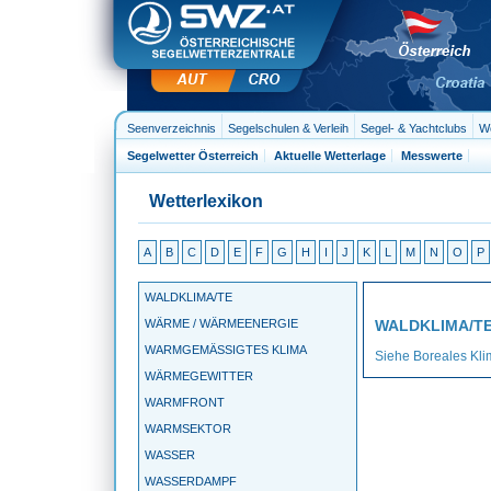
Seenverzeichnis
Segelschulen & Verleih
Segel- & Yachtclubs
We
Segelwetter Österreich
Aktuelle Wetterlage
Messwerte
Wetterlexikon
A
B
C
D
E
F
G
H
I
J
K
L
M
N
O
P
WALDKLIMA/TE
WÄRME / WÄRMEENERGIE
WALDKLIMA/T
WARMGEMÄSSIGTES KLIMA
Siehe Boreales Kli
WÄRMEGEWITTER
WARMFRONT
WARMSEKTOR
WASSER
WASSERDAMPF