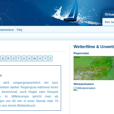
Ortsa
tterlexikon
FAQ
Wetterfilme & Unwet
Regenradar
Q
R
S
T
U
V
W
X
Y
Z
H
h wird umgangssprachlich ein kurz
Windanimation
 extrem starker Regenguss während eines
rs bezeichnet, auch Hagel oder Graupel
n. In Mitteleuropa spricht man ab
gen von 60 mm in einer Stunde oder 70
n von einem Wolkenbruch.