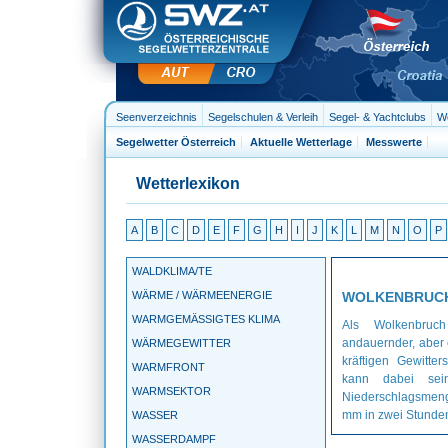
Seenverzeichnis
Segelschulen & Verleih
Segel- & Yachtclubs
We
Segelwetter Österreich
Aktuelle Wetterlage
Messwerte
Wetterlexikon
A
B
C
D
E
F
G
H
I
J
K
L
M
N
O
P
WALDKLIMA/TE
WÄRME / WÄRMEENERGIE
WOLKENBRUC
WARMGEMÄSSIGTES KLIMA
Als Wolkenbruc
andauernder, aber
WÄRMEGEWITTER
kräftigen Gewitte
WARMFRONT
kann dabei sei
WARMSEKTOR
Niederschlagsmen
mm in zwei Stunde
WASSER
WASSERDAMPF