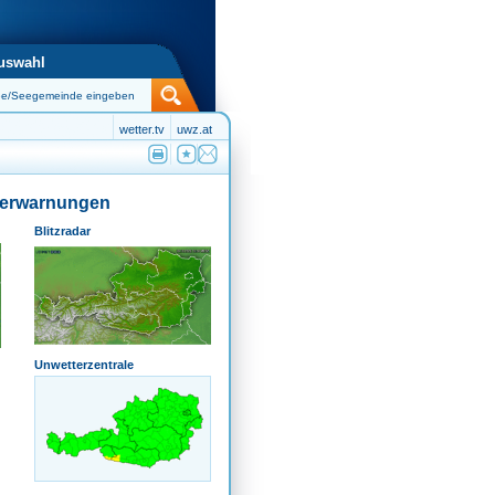
uswahl
wetter.tv
uwz.at
terwarnungen
Blitzradar
Unwetterzentrale