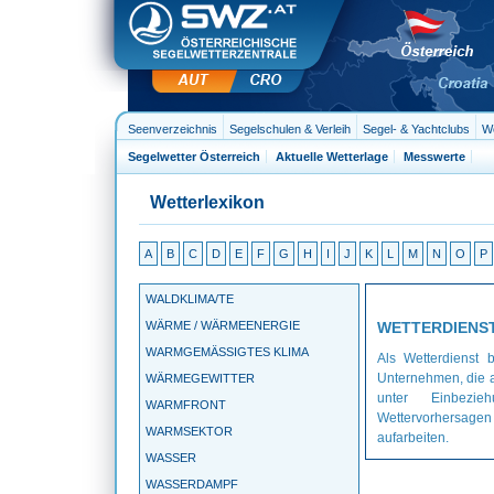
Seenverzeichnis
Segelschulen & Verleih
Segel- & Yachtclubs
We
Segelwetter Österreich
Aktuelle Wetterlage
Messwerte
Wetterlexikon
A
B
C
D
E
F
G
H
I
J
K
L
M
N
O
P
WALDKLIMA/TE
WÄRME / WÄRMEENERGIE
WETTERDIENS
WARMGEMÄSSIGTES KLIMA
Als Wetterdienst 
Unternehmen, die a
WÄRMEGEWITTER
unter Einbezieh
WARMFRONT
Wettervorhersage
WARMSEKTOR
aufarbeiten.
WASSER
WASSERDAMPF