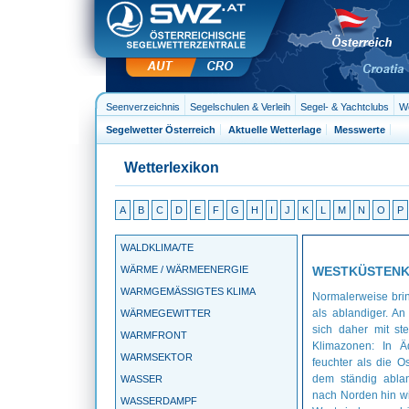
Seenverzeichnis
Segelschulen & Verleih
Segel- & Yachtclubs
We
Segelwetter Österreich
Aktuelle Wetterlage
Messwerte
Wetterlexikon
A
B
C
D
E
F
G
H
I
J
K
L
M
N
O
P
WALDKLIMA/TE
WÄRME / WÄRMEENERGIE
WESTKÜSTENK
WARMGEMÄSSIGTES KLIMA
Normalerweise brin
als ablandiger. A
WÄRMEGEWITTER
sich daher mit st
WARMFRONT
Klimazonen: In Ä
WARMSEKTOR
feuchter als die O
dem ständig ablan
WASSER
nach Norden hin wi
WASSERDAMPF