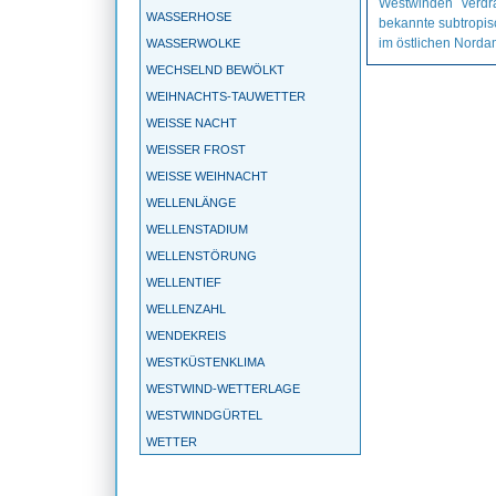
Westwinden verdrä
WASSERHOSE
bekannte subtropis
im östlichen Nordam
WASSERWOLKE
WECHSELND BEWÖLKT
WEIHNACHTS-TAUWETTER
WEISSE NACHT
WEISSER FROST
WEISSE WEIHNACHT
WELLENLÄNGE
WELLENSTADIUM
WELLENSTÖRUNG
WELLENTIEF
WELLENZAHL
WENDEKREIS
WESTKÜSTENKLIMA
WESTWIND-WETTERLAGE
WESTWINDGÜRTEL
WETTER
WETTERBALLON
WETTERBEOBACHTUNG