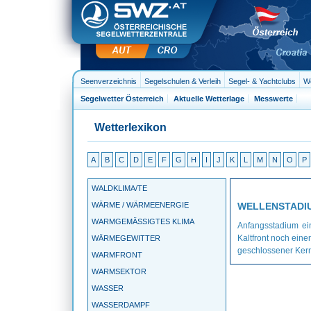
Seenverzeichnis
Segelschulen & Verleih
Segel- & Yachtclubs
We
Segelwetter Österreich
Aktuelle Wetterlage
Messwerte
Wetterlexikon
A
B
C
D
E
F
G
H
I
J
K
L
M
N
O
P
WALDKLIMA/TE
WÄRME / WÄRMEENERGIE
WELLENSTADI
WARMGEMÄSSIGTES KLIMA
Anfangsstadium ei
Kaltfront noch eine
WÄRMEGEWITTER
geschlossener Kern
WARMFRONT
WARMSEKTOR
WASSER
WASSERDAMPF