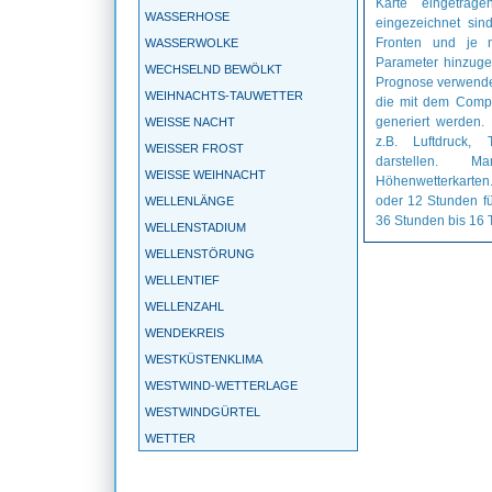
Karte eingetrag
WASSERHOSE
eingezeichnet sin
Fronten und je 
WASSERWOLKE
Parameter hinzugef
WECHSELND BEWÖLKT
Prognose verwende
WEIHNACHTS-TAUWETTER
die mit dem Compu
generiert werden.
WEISSE NACHT
z.B. Luftdruck,
WEISSER FROST
darstellen. 
WEISSE WEIHNACHT
Höhenwetterkarten.
oder 12 Stunden f
WELLENLÄNGE
36 Stunden bis 16 
WELLENSTADIUM
WELLENSTÖRUNG
WELLENTIEF
WELLENZAHL
WENDEKREIS
WESTKÜSTENKLIMA
WESTWIND-WETTERLAGE
WESTWINDGÜRTEL
WETTER
WETTERBALLON
WETTERBEOBACHTUNG