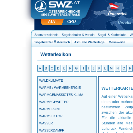
Seenverzeichnis
Segelschulen & Verleih
Segel- & Yachtclubs
We
Segelwetter Österreich
Aktuelle Wetterlage
Messwerte
Wetterlexikon
A
B
C
D
E
F
G
H
I
J
K
L
M
N
O
P
WALDKLIMA/TE
WÄRME / WÄRMEENERGIE
WETTERKART
WARMGEMÄSSIGTES KLIMA
Auf einer Wetterka
eines oder mehrer
WÄRMEGEWITTER
bestimmten Zeitp
WARMFRONT
zwischen der aktu
WARMSEKTOR
Für die aktuelle
Stunden alte Mess
WASSER
Luftdruck, Windric
WASSERDAMPF