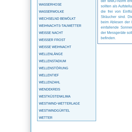
der WMO-Norm ents
WASSERHOSE
sollten als Aufste
die frei von Ein
WASSERWOLKE
Sträucher sind. D
WECHSELND BEWÖLKT
beim Ablesen der 
WEIHNACHTS-TAUWETTER
einfallende Sonne
der Messgeräte sol
WEISSE NACHT
befinden.
WEISSER FROST
WEISSE WEIHNACHT
WELLENLÄNGE
WELLENSTADIUM
WELLENSTÖRUNG
WELLENTIEF
WELLENZAHL
WENDEKREIS
WESTKÜSTENKLIMA
WESTWIND-WETTERLAGE
WESTWINDGÜRTEL
WETTER
WETTERBALLON
WETTERBEOBACHTUNG