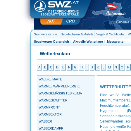
Seenverzeichnis
Segelschulen & Verleih
Segel- & Yachtclubs
We
Segelwetter Österreich
Aktuelle Wetterlage
Messwerte
Wetterlexikon
A
B
C
D
E
F
G
H
I
J
K
L
M
N
O
P
WALDKLIMA/TE
WÄRME / WÄRMEENERGIE
WETTERHÜTTE
WARMGEMÄSSIGTES KLIMA
Eine weiße Wette
Maximumtempera
WÄRMEGEWITTER
Feuchttemperatur
WARMFRONT
Hygrometer (Fe
WARMSEKTOR
Sonneneinstrahlu
Seitenwänden sorg
WASSER
Hütte, die weiße F
WASSERDAMPF