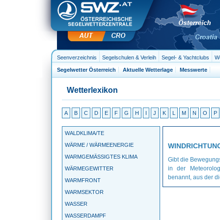
Seenverzeichnis
Segelschulen & Verleih
Segel- & Yachtclubs
We
Segelwetter Österreich
Aktuelle Wetterlage
Messwerte
Wetterlexikon
A
B
C
D
E
F
G
H
I
J
K
L
M
N
O
P
WALDKLIMA/TE
WÄRME / WÄRMEENERGIE
WINDRICHTUN
WARMGEMÄSSIGTES KLIMA
Gibt die Bewegungs
in der Meteorolo
WÄRMEGEWITTER
benannt, aus der di
WARMFRONT
WARMSEKTOR
WASSER
WASSERDAMPF